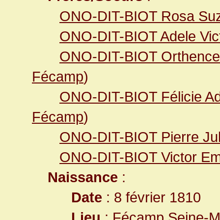
ONO-DIT-BIOT Rosa Su
ONO-DIT-BIOT Adele Vict
ONO-DIT-BIOT Orthence
Fécamp
)
ONO-DIT-BIOT Félicie Ad
Fécamp
)
ONO-DIT-BIOT Pierre Jule
ONO-DIT-BIOT Victor Em
Naissance
:
Date
: 8 février 1810
Lieu
:
Fécamp Seine-Ma