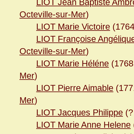
LIOT Jean Baptiste Ambr
Octeville-sur-Mer
)
LIOT Marie Victoire
(176
LIOT Françoise Angéliqu
Octeville-sur-Mer
)
LIOT Marie Héléne
(176
Mer
)
LIOT Pierre Aimable
(17
Mer
)
LIOT Jacques Philippe
(?
LIOT Marie Anne Helene