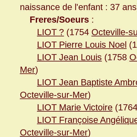
naissance de l'enfant : 37 ans
Freres/Soeurs
:
LIOT ?
(1754
Octeville-s
LIOT Pierre Louis Noel
(1
LIOT Jean Louis
(1758
O
Mer
)
LIOT Jean Baptiste Ambr
Octeville-sur-Mer
)
LIOT Marie Victoire
(176
LIOT Françoise Angéliqu
Octeville-sur-Mer
)