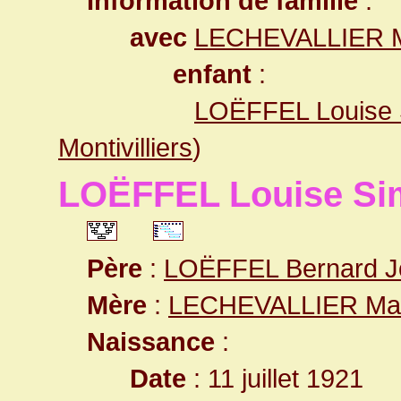
Information de famille
:
avec
LECHEVALLIER M
enfant
:
LOËFFEL Louise
Montivilliers
)
LOËFFEL Louise Si
Père
:
LOËFFEL Bernard Jo
Mère
:
LECHEVALLIER Mar
Naissance
:
Date
: 11 juillet 1921