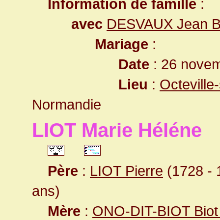
Information de famille
:
avec
DESVAUX Jean Ba
Mariage
:
Date
: 26 nove
Lieu
:
Octeville
Normandie
LIOT Marie Héléne
Père
:
LIOT Pierre
(1728 - 1
ans)
Mère
:
ONO-DIT-BIOT Biot