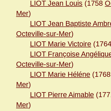
LIOT Jean Louis
(1758
O
Mer
)
LIOT Jean Baptiste Ambr
Octeville-sur-Mer
)
LIOT Marie Victoire
(176
LIOT Françoise Angéliqu
Octeville-sur-Mer
)
LIOT Marie Héléne
(176
Mer
)
LIOT Pierre Aimable
(17
Mer
)