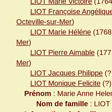
LIOT Marie Victoire
(176
LIOT Françoise Angéliqu
Octeville-sur-Mer
)
LIOT Marie Héléne
(176
Mer
)
LIOT Pierre Aimable
(17
Mer
)
LIOT Jacques Philippe
(?
LIOT Monique Felicite
(?)
Prénom
: Marie Anne Hele
Nom de famille
: LIOT