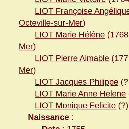
LIOT Françoise Angéliqu
Octeville-sur-Mer
)
LIOT Marie Héléne
(176
Mer
)
LIOT Pierre Aimable
(17
Mer
)
LIOT Jacques Philippe
(?
LIOT Marie Anne Helene
LIOT Monique Felicite
(?)
Naissance
:
Date
: 1755