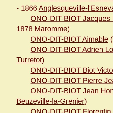
- 1866
Anglesqueville-l'Esnev
ONO-DIT-BIOT Jacques
1878
Maromme
)
ONO-DIT-BIOT Aimable
(
ONO-DIT-BIOT Adrien Lo
Turretot
)
ONO-DIT-BIOT Biot Victo
ONO-DIT-BIOT Pierre Jea
ONO-DIT-BIOT Jean Hon
Beuzeville-la-Grenier
)
ONO-DIT-BIOT Florentin