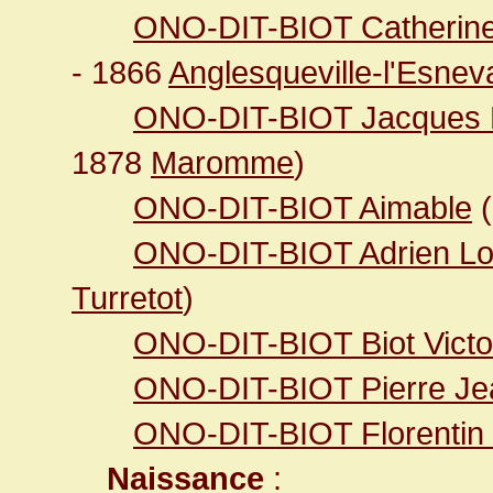
ONO-DIT-BIOT Catherine
- 1866
Anglesqueville-l'Esnev
ONO-DIT-BIOT Jacques
1878
Maromme
)
ONO-DIT-BIOT Aimable
(
ONO-DIT-BIOT Adrien Lo
Turretot
)
ONO-DIT-BIOT Biot Victo
ONO-DIT-BIOT Pierre Jea
ONO-DIT-BIOT Florentin
Naissance
: