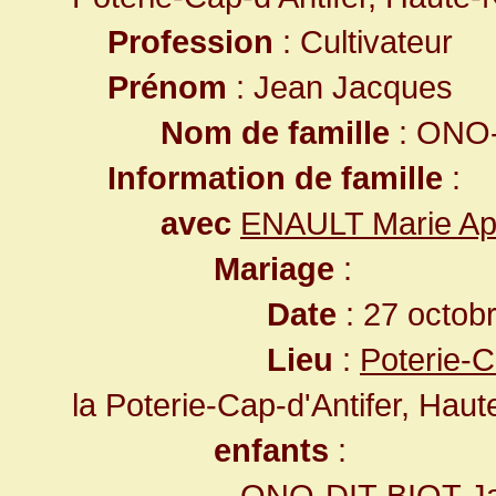
Profession
: Cultivateur
Prénom
: Jean Jacques
Nom de famille
: ONO-
Information de famille
:
avec
ENAULT Marie Ap
Mariage
:
Date
: 27 octob
Lieu
:
Poterie-C
la Poterie-Cap-d'Antifer, Hau
enfants
:
ONO-DIT-BIOT Ja