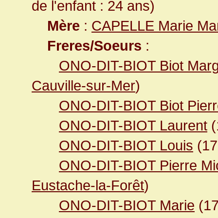
de l'enfant : 24 ans)
Mère
:
CAPELLE Marie Mar
Freres/Soeurs
:
ONO-DIT-BIOT Biot Marg
Cauville-sur-Mer
)
ONO-DIT-BIOT Biot Pierr
ONO-DIT-BIOT Laurent
(
ONO-DIT-BIOT Louis
(1
ONO-DIT-BIOT Pierre Mi
Eustache-la-Forêt
)
ONO-DIT-BIOT Marie
(1