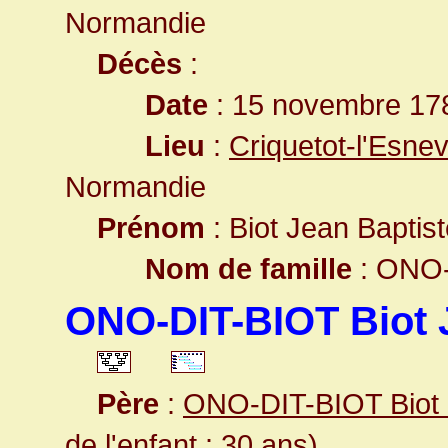
Normandie
Décès
:
Date
: 15 novembre 178
Lieu
:
Criquetot-l'Esne
Normandie
Prénom
: Biot Jean Baptis
Nom de famille
: ONO-
ONO-DIT-BIOT Biot 
Père
:
ONO-DIT-BIOT Biot 
de l'enfant : 30 ans)