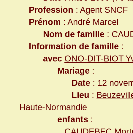
Profession
: Agent SNCF
Prénom
: André Marcel
Nom de famille
: CAU
Information de famille
:
avec
ONO-DIT-BIOT Yv
Mariage
:
Date
: 12 novem
Lieu
:
Beuzevill
Haute-Normandie
enfants
:
CAUDEBEC Mort