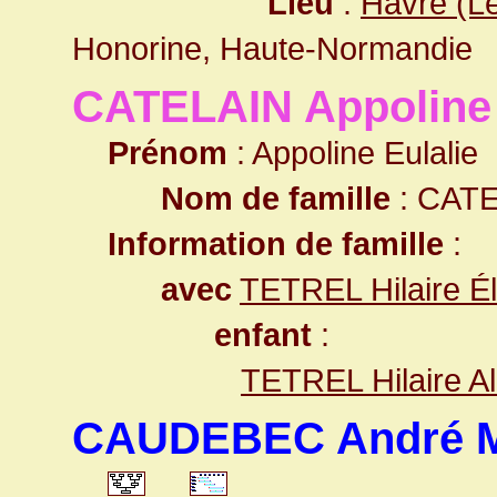
Lieu
:
Havre (L
Honorine, Haute-Normandie
CATELAIN Appoline 
Prénom
: Appoline Eulalie
Nom de famille
: CAT
Information de famille
:
avec
TETREL Hilaire É
enfant
:
TETREL Hilaire A
CAUDEBEC André M