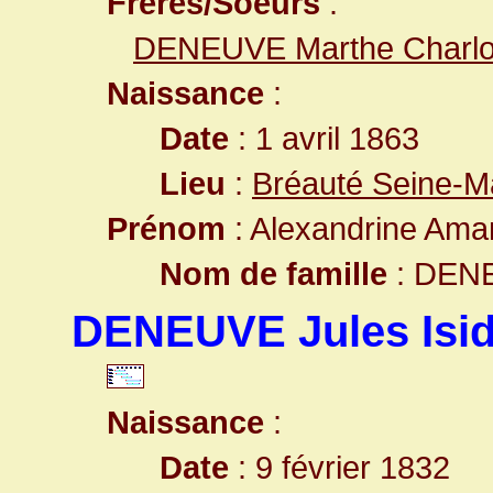
Freres/Soeurs
:
DENEUVE Marthe Charlot
Naissance
:
Date
: 1 avril 1863
Lieu
:
Bréauté Seine-M
Prénom
: Alexandrine Am
Nom de famille
: DEN
DENEUVE Jules Isi
Naissance
:
Date
: 9 février 1832