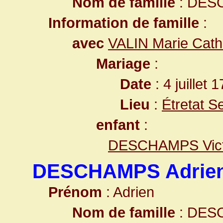
Nom de famille
: DES
Information de famille
:
avec
VALIN Marie Cath
Mariage
:
Date
: 4 juillet 
Lieu
:
Étretat S
enfant
:
DESCHAMPS Victo
DESCHAMPS Adrie
Prénom
: Adrien
Nom de famille
: DES