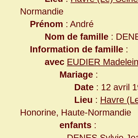
Normandie
Prénom
: André
Nom de famille
: DEN
Information de famille
:
avec
EUDIER Madelein
Mariage
:
Date
: 12 avril 
Lieu
:
Havre (L
Honorine, Haute-Normandie
enfants
:
DENES Sylvie Je