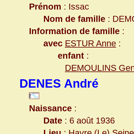
Prénom
: Issac
Nom de famille
: DEM
Information de famille
:
avec
ESTUR Anne
:
enfant
:
DEMOULINS Gen
DENES André
Naissance
:
Date
: 6 août 1936
Lieu
:
Havre (Le) Seine