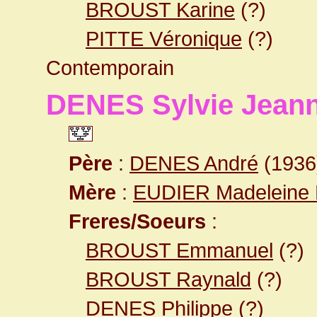
BROUST Karine
(?)
PITTE Véronique
(?)
Contemporain
DENES Sylvie Jean
Père
:
DENES André
(1936
Mère
:
EUDIER Madeleine 
Freres/Soeurs
:
BROUST Emmanuel
(?)
BROUST Raynald
(?)
DENES Philippe
(?)