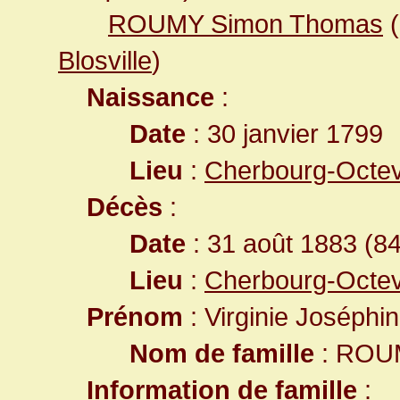
ROUMY Simon Thomas
(
Blosville
)
Naissance
:
Date
: 30 janvier 1799
Lieu
:
Cherbourg-Octev
Décès
:
Date
: 31 août 1883 (8
Lieu
:
Cherbourg-Octev
Prénom
: Virginie Joséphi
Nom de famille
: ROU
Information de famille
: