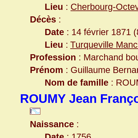
Lieu
:
Cherbourg-Octev
Décès
:
Date
: 14 février 1871 
Lieu
:
Turqueville Man
Profession
: Marchand bo
Prénom
: Guillaume Berna
Nom de famille
: ROU
ROUMY Jean Franço
Naissance
:
Date
: 1756