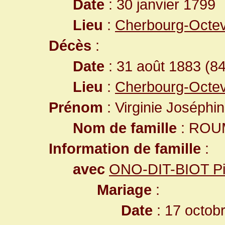
Date
: 30 janvier 1799
Lieu
:
Cherbourg-Octev
Décès
:
Date
: 31 août 1883 (8
Lieu
:
Cherbourg-Octev
Prénom
: Virginie Joséphi
Nom de famille
: ROU
Information de famille
:
avec
ONO-DIT-BIOT Pi
Mariage
:
Date
: 17 octob