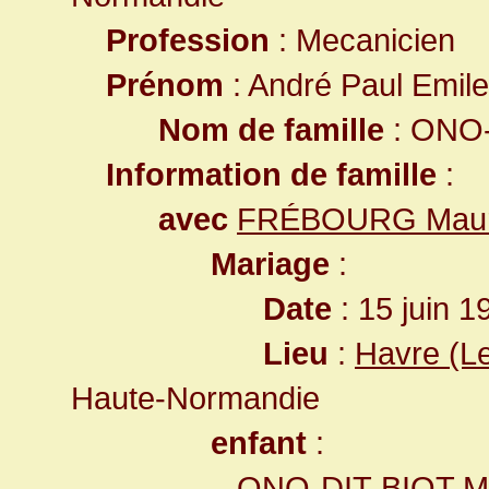
Profession
: Mecanicien
Prénom
: André Paul Emile
Nom de famille
: ONO-
Information de famille
:
avec
FRÉBOURG Mauri
Mariage
:
Date
: 15 juin 1
Lieu
:
Havre (L
Haute-Normandie
enfant
:
ONO-DIT-BIOT Mi