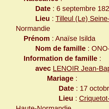
Date
: 6 septembre 18
Lieu
:
Tilleul (Le) Sein
Normandie
Prénom
: Anaïse Isilda
Nom de famille
: ONO-
Information de famille
:
avec
LENOIR Jean-Bap
Mariage
:
Date
: 17 octob
Lieu
:
Criquetot
Haute-Normandie