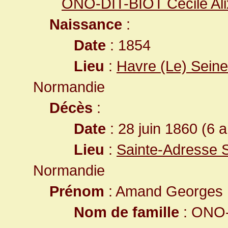
ONO-DIT-BIOT Cécile Ali
Naissance
:
Date
: 1854
Lieu
:
Havre (Le) Seine
Normandie
Décès
:
Date
: 28 juin 1860 (6 
Lieu
:
Sainte-Adresse 
Normandie
Prénom
: Amand Georges 
Nom de famille
: ONO-