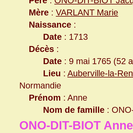
Père
:
ONO-DIT-BIOT Jac
Mère
:
VARLANT Marie
Naissance
:
Date
: 1713
Décès
:
Date
: 9 mai 1765 (52 
Lieu
:
Auberville-la-Re
Normandie
Prénom
: Anne
Nom de famille
: ONO-
ONO-DIT-BIOT Anne