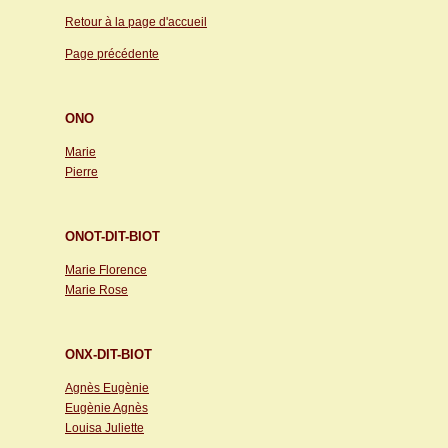
Retour à la page d'accueil
Page précédente
ONO
Marie
Pierre
ONOT-DIT-BIOT
Marie Florence
Marie Rose
ONX-DIT-BIOT
Agnès Eugènie
Eugènie Agnès
Louisa Juliette