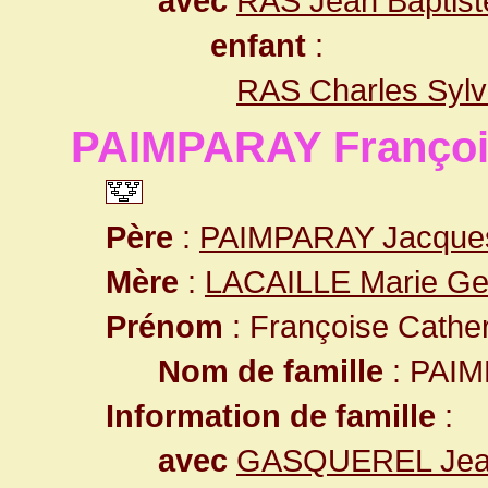
avec
RAS Jean Baptist
enfant
:
RAS Charles Sylv
PAIMPARAY Françoi
Père
:
PAIMPARAY Jacque
Mère
:
LACAILLE Marie Ge
Prénom
: Françoise Cathe
Nom de famille
: PAI
Information de famille
:
avec
GASQUEREL Jean