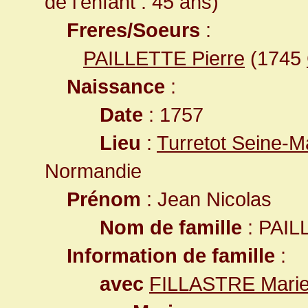
de l'enfant : 45 ans)
Freres/Soeurs
:
PAILLETTE Pierre
(1745
Naissance
:
Date
: 1757
Lieu
:
Turretot Seine-M
Normandie
Prénom
: Jean Nicolas
Nom de famille
: PAIL
Information de famille
:
avec
FILLASTRE Marie