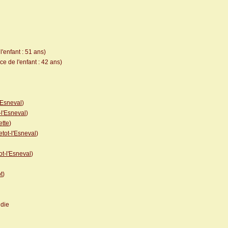
'enfant : 51 ans)
e de l'enfant : 42 ans)
'Esneval
)
-l'Esneval
)
ette
)
etot-l'Esneval
)
ot-l'Esneval
)
t
)
die