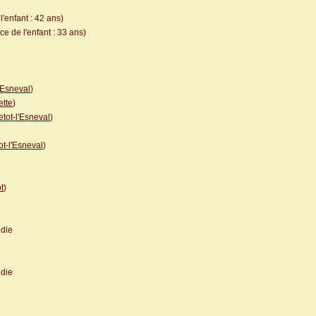
'enfant : 42 ans)
e de l'enfant : 33 ans)
'Esneval
)
ette
)
etot-l'Esneval
)
ot-l'Esneval
)
t
)
die
die