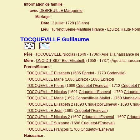
Information de famille
:
avec
DEBREUILLE Marguerite
:
Mariage
:
Date
: 3 juillet 1729 (28 ans)
Lieu
:
Turretot Seine-Maritime France
- Ecultot, Haute No
TOCQUEVILLE Guillaume
Père
:
TOCQUEVILLE Nicolas
(1649 - 1706) (Age à la naissance de l
Mère
:
ONO-DIT-BIOT Biot Elisabeth
(1658 - 1737) (Age à la naissanc
Freres/Soeurs
:
TOCQUEVILLE Elisabeth
(1685
Épretot
- 1773
Goderville
)
TOCQUEVILLE Marie
(1686
Épretot
- 1686
Épretot
)
TOCQUEVILLE Pierre
(1689
Criquetot-l'Esneval
- 1712
Criquetot-l
TOCQUEVILLE Nicolas
(1691
Criquetot-l'Esneval
- 1759
Criquetot
TOCQUEVILLE Marie
(1692
Gonneville-la-Mallet
- 1760
Mannevill
TOCQUEVILLE Elisabeth 2
(1693
Criquetot-l'Esneval
- 1693
Criqu
TOCQUEVILLE Jean
(1695
Criquetot-l'Esneval
)
TOCQUEVILLE Nicolas 2
(1697
Criquetot-l'Esneval
- 1697
Criquet
TOCQUEVILLE Suzanne
(1698
Criquetot-l'Esneval
)
TOCQUEVILLE François
(1700
Criquetot-l'Esneval
)
Naissance
: