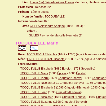
Lieu
:
Havre (Le) Seine-Maritime France
- le Havre, Haute-Norm
Profession
: Repasseuse
Prénom
: Léonie Louise
Nom de famille
: TOCQUEVILLE
Information de famille
:
avec
GILLES Alexandre Adolphe
(1858 - 1934) :
enfant
:
GILLES Raymonde Marcelle Henriette
(?)
TOCQUEVILLE Marie
Père
:
TOCQUEVILLE Nicolas
(1649 - 1706) (Age à la naissance de l
Mère
:
ONO-DIT-BIOT Biot Elisabeth
(1658 - 1737) (Age à la naissanc
Freres/Soeurs
:
TOCQUEVILLE Elisabeth
(1685
Épretot
- 1773
Goderville
)
TOCQUEVILLE Marie
(1686
Épretot
- 1686
Épretot
)
TOCQUEVILLE Pierre
(1689
Criquetot-l'Esneval
- 1712
Criquetot-l
TOCQUEVILLE Nicolas
(1691
Criquetot-l'Esneval
- 1759
Criquetot
TOCQUEVILLE Elisabeth 2
(1693
Criquetot-l'Esneval
- 1693
Criqu
TOCQUEVILLE Jean
(1695
Criquetot-l'Esneval
)
TOCQUEVILLE Nicolas 2
(1697
Criquetot-l'Esneval
- 1697
Criquet
TOCQUEVILLE Suzanne
(1698
Criquetot-l'Esneval
)