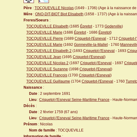
Père
:
TOCQUEVILLE Nicolas
(1649 - 1706) (Age à la naissance de l
Mère
:
ONO-DIT-BIOT Biot Elisabeth
(1658 - 1737) (Age à la naissanc
Freres/Soeurs
:
TOCQUEVILLE Elisabeth
(1685
Épretot
- 1773
Goderville
)
TOCQUEVILLE Marie
(1686
Épretot
- 1686
Épretot
)
TOCQUEVILLE Pierre
(1689
Criquetot-l'Esneval
- 1712
Criquetot-l
TOCQUEVILLE Marie
(1692
Gonneville-la-Mallet
- 1760
Mannevill
TOCQUEVILLE Elisabeth 2
(1693
Criquetot-l'Esneval
- 1693
Criqu
TOCQUEVILLE Jean
(1695
Criquetot-l'Esneval
)
TOCQUEVILLE Nicolas 2
(1697
Criquetot-l'Esneval
- 1697
Criquet
TOCQUEVILLE Suzanne
(1698
Criquetot-l'Esneval
)
TOCQUEVILLE François
(1700
Criquetot-l'Esneval
)
TOCQUEVILLE Guillaume
(1704
Criquetot-l'Esneval
- 1760
Turreto
Naissance
:
Date
: 2 septembre 1691
Lieu
:
Criquetot-l'Esneval Seine-Maritime France
- Haute-Norman
Décès
:
Date
: 2 février 1759 (67 ans)
Lieu
:
Criquetot-l'Esneval Seine-Maritime France
- Haute-Norman
Prénom
: Nicolas
Nom de famille
: TOCQUEVILLE
Information de famille
: