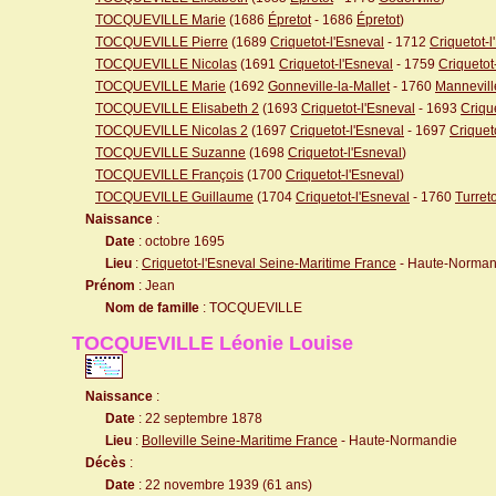
TOCQUEVILLE Marie
(1686
Épretot
- 1686
Épretot
)
TOCQUEVILLE Pierre
(1689
Criquetot-l'Esneval
- 1712
Criquetot-l
TOCQUEVILLE Nicolas
(1691
Criquetot-l'Esneval
- 1759
Criquetot
TOCQUEVILLE Marie
(1692
Gonneville-la-Mallet
- 1760
Mannevill
TOCQUEVILLE Elisabeth 2
(1693
Criquetot-l'Esneval
- 1693
Criqu
TOCQUEVILLE Nicolas 2
(1697
Criquetot-l'Esneval
- 1697
Criquet
TOCQUEVILLE Suzanne
(1698
Criquetot-l'Esneval
)
TOCQUEVILLE François
(1700
Criquetot-l'Esneval
)
TOCQUEVILLE Guillaume
(1704
Criquetot-l'Esneval
- 1760
Turreto
Naissance
:
Date
: octobre 1695
Lieu
:
Criquetot-l'Esneval Seine-Maritime France
- Haute-Norman
Prénom
: Jean
Nom de famille
: TOCQUEVILLE
TOCQUEVILLE Léonie Louise
Naissance
:
Date
: 22 septembre 1878
Lieu
:
Bolleville Seine-Maritime France
- Haute-Normandie
Décès
:
Date
: 22 novembre 1939 (61 ans)