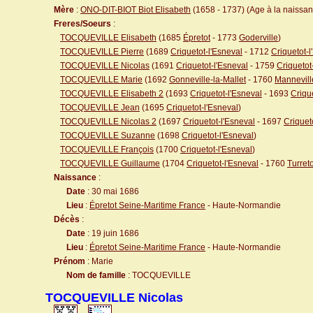
Mère
:
ONO-DIT-BIOT Biot Elisabeth
(1658 - 1737) (Age à la naissanc
Freres/Soeurs
:
TOCQUEVILLE Elisabeth
(1685
Épretot
- 1773
Goderville
)
TOCQUEVILLE Pierre
(1689
Criquetot-l'Esneval
- 1712
Criquetot-l
TOCQUEVILLE Nicolas
(1691
Criquetot-l'Esneval
- 1759
Criquetot
TOCQUEVILLE Marie
(1692
Gonneville-la-Mallet
- 1760
Mannevill
TOCQUEVILLE Elisabeth 2
(1693
Criquetot-l'Esneval
- 1693
Criqu
TOCQUEVILLE Jean
(1695
Criquetot-l'Esneval
)
TOCQUEVILLE Nicolas 2
(1697
Criquetot-l'Esneval
- 1697
Criquet
TOCQUEVILLE Suzanne
(1698
Criquetot-l'Esneval
)
TOCQUEVILLE François
(1700
Criquetot-l'Esneval
)
TOCQUEVILLE Guillaume
(1704
Criquetot-l'Esneval
- 1760
Turreto
Naissance
:
Date
: 30 mai 1686
Lieu
:
Épretot Seine-Maritime France
- Haute-Normandie
Décès
:
Date
: 19 juin 1686
Lieu
:
Épretot Seine-Maritime France
- Haute-Normandie
Prénom
: Marie
Nom de famille
: TOCQUEVILLE
TOCQUEVILLE Nicolas