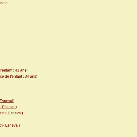
andie
'enfant : 43 ans)
e de l'enfant : 34 ans)
'Esneval
)
-l'Esneval
)
etot-l'Esneval
)
ot-l'Esneval
)