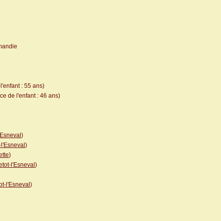
rmandie
'enfant : 55 ans)
e de l'enfant : 46 ans)
'Esneval
)
-l'Esneval
)
ette
)
etot-l'Esneval
)
ot-l'Esneval
)