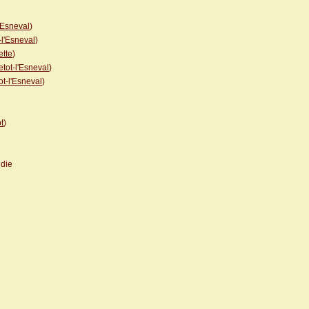
'Esneval
)
-l'Esneval
)
ette
)
etot-l'Esneval
)
ot-l'Esneval
)
t
)
die