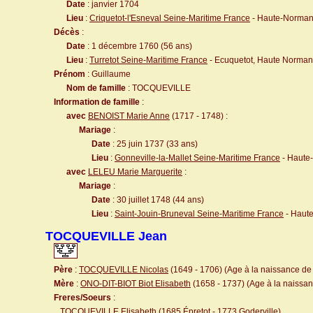
Date
: janvier 1704
Lieu
:
Criquetot-l'Esneval Seine-Maritime France
- Haute-Norman
Décès
:
Date
: 1 décembre 1760 (56 ans)
Lieu
:
Turretot Seine-Maritime France
- Ecuquetot, Haute Norman
Prénom
: Guillaume
Nom de famille
: TOCQUEVILLE
Information de famille
:
avec
BENOIST Marie Anne
(1717 - 1748) :
Mariage
:
Date
: 25 juin 1737 (33 ans)
Lieu
:
Gonneville-la-Mallet Seine-Maritime France
- Haute
avec
LELEU Marie Marguerite
:
Mariage
:
Date
: 30 juillet 1748 (44 ans)
Lieu
:
Saint-Jouin-Bruneval Seine-Maritime France
- Haut
TOCQUEVILLE Jean
Père
:
TOCQUEVILLE Nicolas
(1649 - 1706) (Age à la naissance de l
Mère
:
ONO-DIT-BIOT Biot Elisabeth
(1658 - 1737) (Age à la naissanc
Freres/Soeurs
:
TOCQUEVILLE Elisabeth
(1685
Épretot
- 1773
Goderville
)