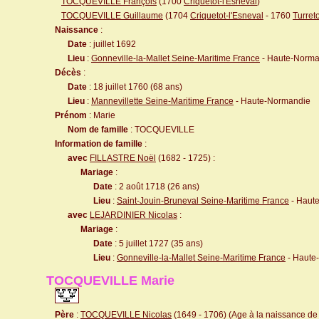
TOCQUEVILLE François
(1700
Criquetot-l'Esneval
)
TOCQUEVILLE Guillaume
(1704
Criquetot-l'Esneval
- 1760
Turreto
Naissance
:
Date
: juillet 1692
Lieu
:
Gonneville-la-Mallet Seine-Maritime France
- Haute-Norma
Décès
:
Date
: 18 juillet 1760 (68 ans)
Lieu
:
Mannevillette Seine-Maritime France
- Haute-Normandie
Prénom
: Marie
Nom de famille
: TOCQUEVILLE
Information de famille
:
avec
FILLASTRE Noël
(1682 - 1725) :
Mariage
:
Date
: 2 août 1718 (26 ans)
Lieu
:
Saint-Jouin-Bruneval Seine-Maritime France
- Haut
avec
LEJARDINIER Nicolas
:
Mariage
:
Date
: 5 juillet 1727 (35 ans)
Lieu
:
Gonneville-la-Mallet Seine-Maritime France
- Haute
TOCQUEVILLE Marie
Père
:
TOCQUEVILLE Nicolas
(1649 - 1706) (Age à la naissance de l