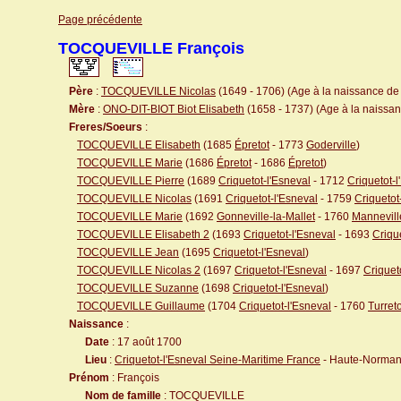
Page précédente
TOCQUEVILLE François
Père
:
TOCQUEVILLE Nicolas
(1649 - 1706) (Age à la naissance de l
Mère
:
ONO-DIT-BIOT Biot Elisabeth
(1658 - 1737) (Age à la naissanc
Freres/Soeurs
:
TOCQUEVILLE Elisabeth
(1685
Épretot
- 1773
Goderville
)
TOCQUEVILLE Marie
(1686
Épretot
- 1686
Épretot
)
TOCQUEVILLE Pierre
(1689
Criquetot-l'Esneval
- 1712
Criquetot-l
TOCQUEVILLE Nicolas
(1691
Criquetot-l'Esneval
- 1759
Criquetot
TOCQUEVILLE Marie
(1692
Gonneville-la-Mallet
- 1760
Mannevill
TOCQUEVILLE Elisabeth 2
(1693
Criquetot-l'Esneval
- 1693
Criqu
TOCQUEVILLE Jean
(1695
Criquetot-l'Esneval
)
TOCQUEVILLE Nicolas 2
(1697
Criquetot-l'Esneval
- 1697
Criquet
TOCQUEVILLE Suzanne
(1698
Criquetot-l'Esneval
)
TOCQUEVILLE Guillaume
(1704
Criquetot-l'Esneval
- 1760
Turreto
Naissance
:
Date
: 17 août 1700
Lieu
:
Criquetot-l'Esneval Seine-Maritime France
- Haute-Norman
Prénom
: François
Nom de famille
: TOCQUEVILLE