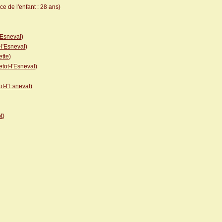
e de l'enfant : 28 ans)
'Esneval
)
-l'Esneval
)
ette
)
etot-l'Esneval
)
ot-l'Esneval
)
t
)