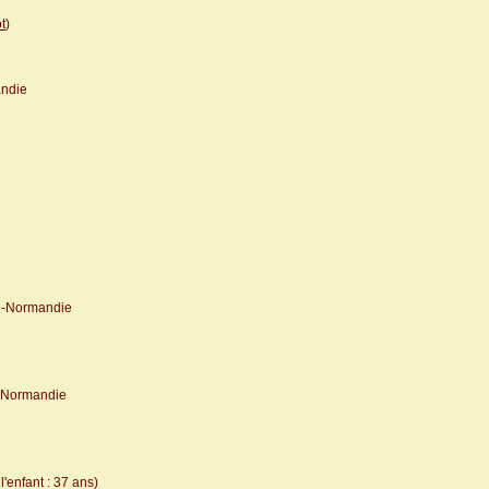
t
)
ndie
e-Normandie
-Normandie
'enfant : 37 ans)